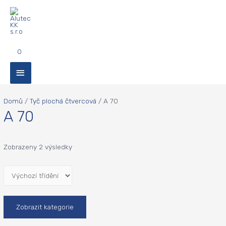
0
Hlavní
menu
Domů
/
Tyč plochá čtvercová
/ A 70
A 70
Zobrazeny 2 výsledky