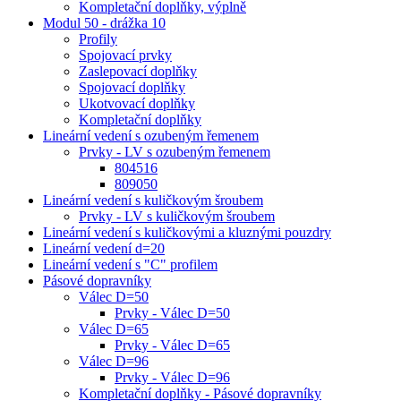
Kompletační doplňky, výplně
Modul 50 - drážka 10
Profily
Spojovací prvky
Zaslepovací doplňky
Spojovací doplňky
Ukotvovací doplňky
Kompletační doplňky
Lineární vedení s ozubeným řemenem
Prvky - LV s ozubeným řemenem
804516
809050
Lineární vedení s kuličkovým šroubem
Prvky - LV s kuličkovým šroubem
Lineární vedení s kuličkovými a kluznými pouzdry
Lineární vedení d=20
Lineární vedení s "C" profilem
Pásové dopravníky
Válec D=50
Prvky - Válec D=50
Válec D=65
Prvky - Válec D=65
Válec D=96
Prvky - Válec D=96
Kompletační doplňky - Pásové dopravníky