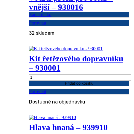
vnější – 930016
Zadat délku
Porovnat
32 skladem
Kit řetězového dopravníku
– 930001
Kit
řetězového
Přidat do košíku
dopravníku
Porovnat
-
930001
Dostupné na objednávku
množství
Hlava hnaná – 939910