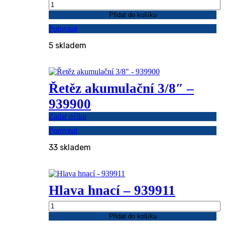
Hlava
hnaná
Přidat do košíku
-
Porovnat
939910
množství
5 skladem
Řetěz akumulační 3/8″ –
939900
Zadat délku
Porovnat
33 skladem
Hlava hnací – 939911
Hlava
hnací
Přidat do košíku
-