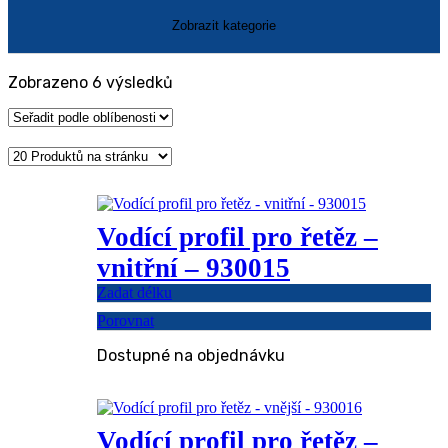
Seřazeno
Zobrazeno 6 výsledků
podle
oblíbenosti
Vodící profil pro řetěz –
vnitřní – 930015
Zadat délku
Porovnat
Dostupné na objednávku
Vodící profil pro řetěz –