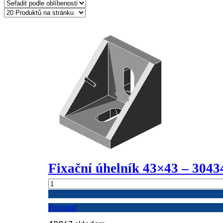
oblíbenosti
Fixační úhelník 43×43 – 3043
Fixační
úhelník
43x43
Porovnat
-
304343