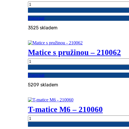
Úchyt
na
kabely
Porovnat
-
623041
3525 skladem
množství
Matice s pružinou – 210062
Matice
s
pružinou
Porovnat
-
210062
5209 skladem
množství
T-matice M6 – 210060
T-
matice
M6