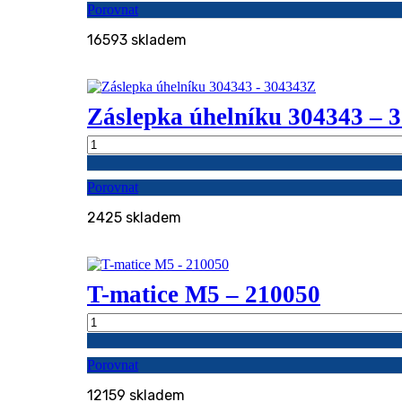
Porovnat
-
210060
16593 skladem
množství
Záslepka úhelníku 304343 – 
Záslepka
úhelníku
304343
Porovnat
-
304343Z
2425 skladem
množství
T-matice M5 – 210050
T-
matice
M5
Porovnat
-
210050
12159 skladem
množství