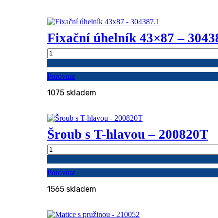
Fixační úhelník 43×87 – 3043
Fixační
úhelník
43x87
Porovnat
-
304387.1
1075 skladem
množství
Šroub s T-hlavou – 200820T
Šroub
s
T-
Porovnat
hlavou
-
1565 skladem
200820T
množství