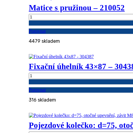
Matice s pružinou – 210052
Matice
s
pružinou
Porovnat
-
210052
4479 skladem
množství
Fixační úhelník 43×87 – 3043
Fixační
úhelník
43x87
Porovnat
-
304387
316 skladem
množství
Pojezdové kolečko: d=75, otoč