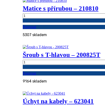
Matice s přírubou – 210810
Matice
s
přírubou
Porovnat
-
210810
5307 skladem
množství
Šroub s T-hlavou – 200825T
Šroub
s
T-
Porovnat
hlavou
-
9164 skladem
200825T
množství
Úchyt na kabely – 623041