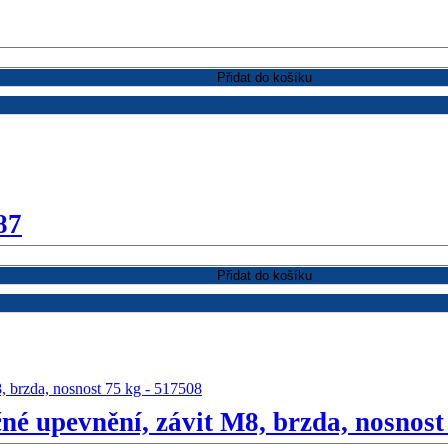
Přidat do košíku
87
Přidat do košíku
né upevnění, závit M8, brzda, nosnost