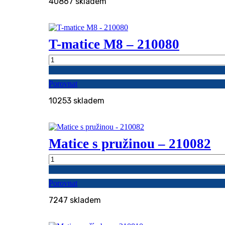
40867 skladem
množství
T-matice M8 – 210080
T-
matice
M8
Porovnat
-
210080
10253 skladem
množství
Matice s pružinou – 210082
Matice
s
pružinou
Porovnat
-
210082
7247 skladem
množství