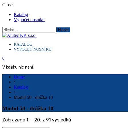
Close
Katalog
Výpočet nosníku
Vyhledávání
KATALOG
Hliníkové a konstrukční systémy
Alutec KK s.r.o.
VÝPOČET NOSNÍKU
0
V košíku nic není.
Home
/
Katalog
/
Modul 50 - drážka 10
Modul 50 - drážka 10
Seřazeno
Zobrazeno 1. – 20. z 91 výsledků
podle