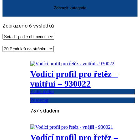
Seřazeno
Zobrazeno 6 výsledků
podle
oblíbenosti
Vodící profil pro řetěz –
vnitřní – 930022
Zadat délku
Porovnat
737 skladem
Vodící profil pro řetěz –