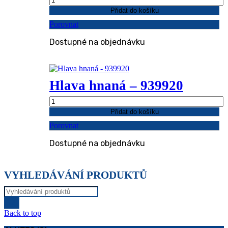
hnací
Přidat do košíku
-
Porovnat
939921
množství
Dostupné na objednávku
Hlava hnaná – 939920
Hlava
hnaná
Přidat do košíku
-
Porovnat
939920
množství
Dostupné na objednávku
VYHLEDÁVÁNÍ PRODUKTŮ
Products
search
Back to top