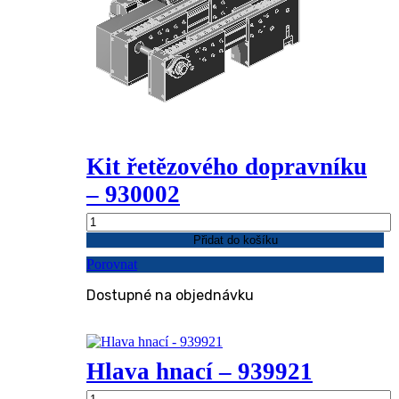
Kit řetězového dopravníku
– 930002
Kit
řetězového
Přidat do košíku
dopravníku
Porovnat
-
930002
Dostupné na objednávku
množství
Hlava hnací – 939921
Hlava