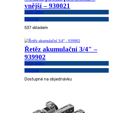
vnější – 930021
Zadat délku
Porovnat
537 skladem
Řetěz akumulační 3/4″ –
939902
Zadat délku
Porovnat
Dostupné na objednávku