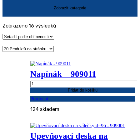
Seřazeno
Zobrazeno 16 výsledků
podle
oblíbenosti
Napínák – 909011
Napínák
-
Přidat do košíku
909011
Porovnat
množství
124 skladem
Upevňovací deska na