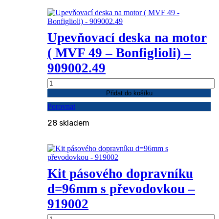
množství
Upevňovací deska na motor
( MVF 49 – Bonfiglioli) –
909002.49
Upevňovací
deska
Přidat do košíku
na
Porovnat
motor
(
28 skladem
MVF
49
-
Bonfiglioli)
-
909002.49
Kit pásového dopravníku
množství
d=96mm s převodovkou –
919002
Kit