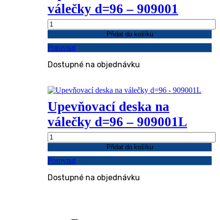
válečky d=96 – 909001
Upevňovací
deska
Přidat do košíku
na
Porovnat
válečky
d=96
Dostupné na objednávku
-
909001
množství
Upevňovací deska na
válečky d=96 – 909001L
Upevňovací
deska
Přidat do košíku
na
Porovnat
válečky
d=96
Dostupné na objednávku
-
909001L
množství