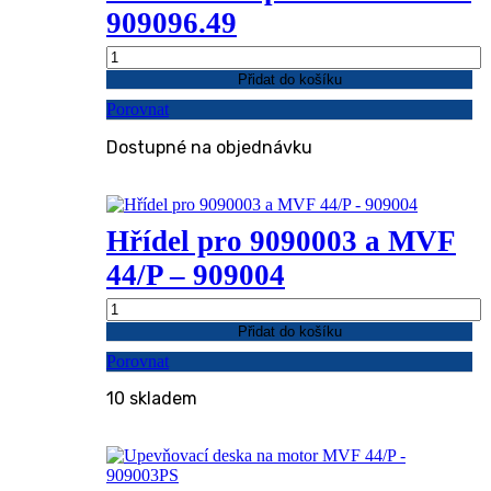
909096.49
Válec
hnací
Přidat do košíku
pro
Porovnat
MVF
49/F
Dostupné na objednávku
-
909096.49
množství
Hřídel pro 9090003 a MVF
44/P – 909004
Hřídel
pro
Přidat do košíku
9090003
Porovnat
a
MVF
10 skladem
44/P
-
909004
množství