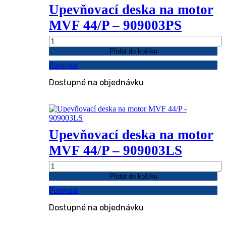
Upevňovací deska na motor
MVF 44/P – 909003PS
Upevňovací
deska
Přidat do košíku
na
Porovnat
motor
MVF
Dostupné na objednávku
44/P
-
909003PS
množství
Upevňovací deska na motor
MVF 44/P – 909003LS
Upevňovací
deska
Přidat do košíku
na
Porovnat
motor
MVF
Dostupné na objednávku
44/P
-