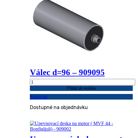
Válec d=96 – 909095
Válec
d=96
Přidat do košíku
-
Porovnat
909095
množství
Dostupné na objednávku