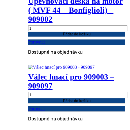
Upevnovací deska na motor
( MVF 44 – Bonfiglioli) –
909002
Upevnovací
deska
Přidat do košíku
na
Porovnat
motor
(
Dostupné na objednávku
MVF
44
-
Bonfiglioli)
-
Válec hnací pro 909003 –
909002
909097
množství
Válec
hnací
Přidat do košíku
pro
Porovnat
909003
-
Dostupné na objednávku
909097
množství