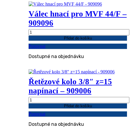
Válec hnací pro MVF 44/F –
909096
Válec
hnací
Přidat do košíku
pro
Porovnat
MVF
44/F
Dostupné na objednávku
-
909096
množství
Řetězové kolo 3/8″ z=15
napínací – 909006
Řetězové
kolo
Přidat do košíku
3/8"
Porovnat
z=15
napínací
Dostupné na objednávku
-
909006