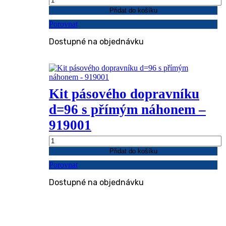
pásového
Přidat do košíku
dopravníku
Porovnat
d=96mm
s
Dostupné na objednávku
převodovkou
-
919002
množství
Kit pásového dopravníku
d=96 s přímým náhonem –
919001
Kit
pásového
Přidat do košíku
dopravníku
Porovnat
d=96
s
Dostupné na objednávku
přímým
náhonem
-
919001
množství