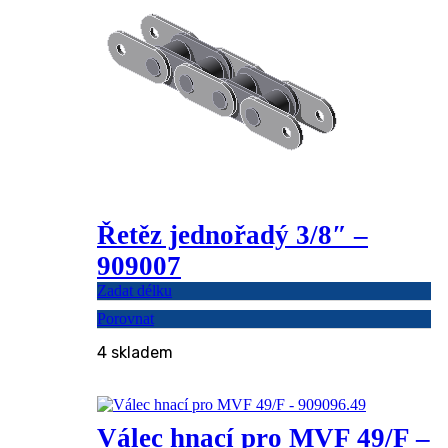
Řetěz jednořadý 3/8″ –
909007
Zadat délku
Porovnat
4 skladem
Válec hnací pro MVF 49/F –