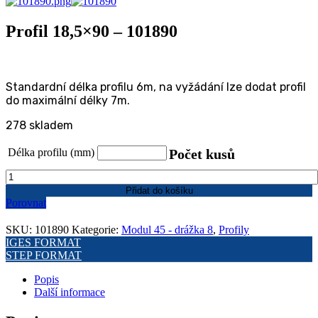
Profil 18,5×90 – 101890
Standardní délka profilu 6m, na vyžádání lze dodat profil
do maximální délky 7m.
278 skladem
Délka profilu (mm)
Počet kusů
Profil
18,5x90
Přidat do košíku
-
Porovnat
101890
množství
SKU:
101890
Kategorie:
Modul 45 - drážka 8
,
Profily
IGES FORMAT
STEP FORMAT
Popis
Další informace