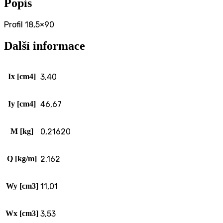
Popis
Profil 18,5×90
Další informace
Ix [cm4]
3,40
Iy [cm4]
46,67
M [kg]
0,21620
Q [kg/m]
2,162
Wy [cm3]
11,01
Wx [cm3]
3,53