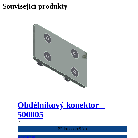
Související produkty
Obdélníkový konektor –
500005
Obdélníkový
konektor
Přidat do košíku
-
Porovnat