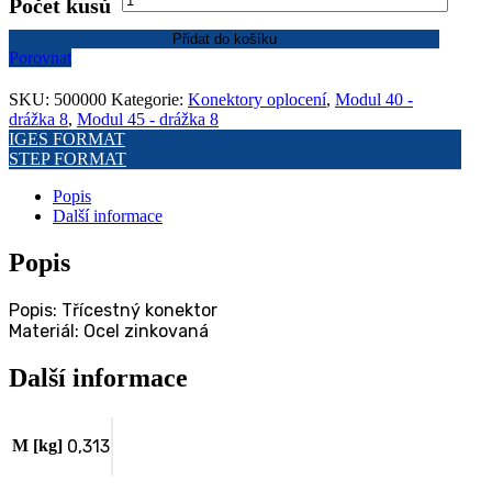
Počet kusů
konektor
-
Přidat do košíku
500000
Porovnat
množství
SKU:
500000
Kategorie:
Konektory oplocení
,
Modul 40 -
drážka 8
,
Modul 45 - drážka 8
IGES FORMAT
STEP FORMAT
Popis
Další informace
Popis
Popis: Třícestný konektor
Materiál: Ocel zinkovaná
Další informace
M [kg]
0,313