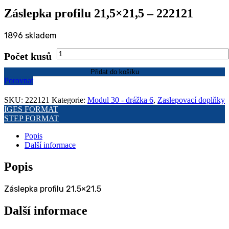
Záslepka profilu 21,5×21,5 – 222121
1896 skladem
Záslepka
Počet kusů
profilu
21,5x21,5
Přidat do košíku
-
Porovnat
222121
množství
SKU:
222121
Kategorie:
Modul 30 - drážka 6
,
Zaslepovací doplňky
IGES FORMAT
STEP FORMAT
Popis
Další informace
Popis
Záslepka profilu 21,5×21,5
Další informace