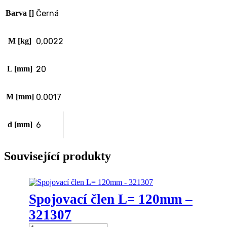
Barva []
Černá
M [kg]
0,0022
L [mm]
20
M [mm]
0.0017
d [mm]
6
Související produkty
Spojovací člen L= 120mm –
321307
Spojovací