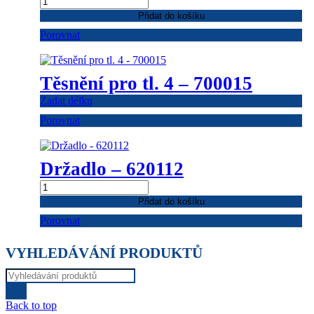
člen
Přidat do košíku
L=
Porovnat
120mm
-
321307
množství
Těsnění pro tl. 4 – 700015
Zadat délku
Porovnat
Držadlo – 620112
Držadlo
-
Přidat do košíku
620112
Porovnat
množství
VYHLEDÁVÁNÍ PRODUKTŮ
Products
search
Back to top